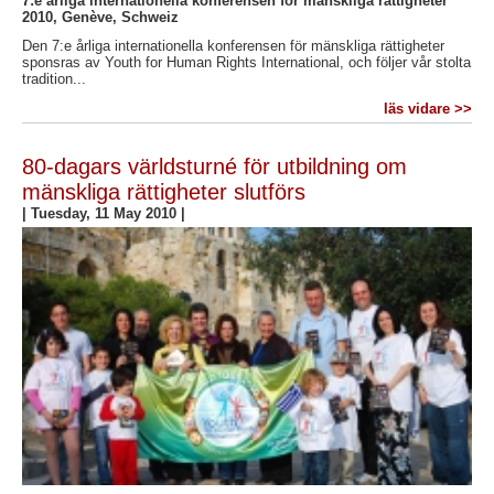
7:e årliga internationella konferensen för mänskliga rättigheter
2010, Genève, Schweiz
Den 7:e årliga internationella konferensen för mänskliga rättigheter
sponsras av Youth for Human Rights International, och följer vår stolta
tradition...
läs vidare >>
80-dagars världsturné för utbildning om
mänskliga rättigheter slutförs
|
Tuesday, 11 May 2010
|