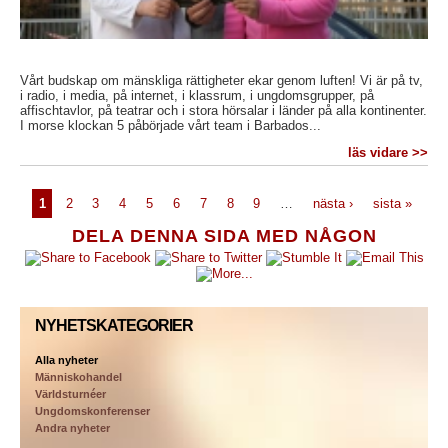
Vårt budskap om mänskliga rättigheter ekar genom luften! Vi är på tv,
i radio, i media, på internet, i klassrum, i ungdomsgrupper, på
affischtavlor, på teatrar och i stora hörsalar i länder på alla kontinenter.
I morse klockan 5 påbörjade vårt team i Barbados...
läs vidare >>
1
2
3
4
5
6
7
8
9
…
nästa ›
sista »
DELA DENNA SIDA MED NÅGON
NYHETSKATEGORIER
Alla nyheter
Människohandel
Världsturnéer
Ungdomskonferenser
Andra nyheter