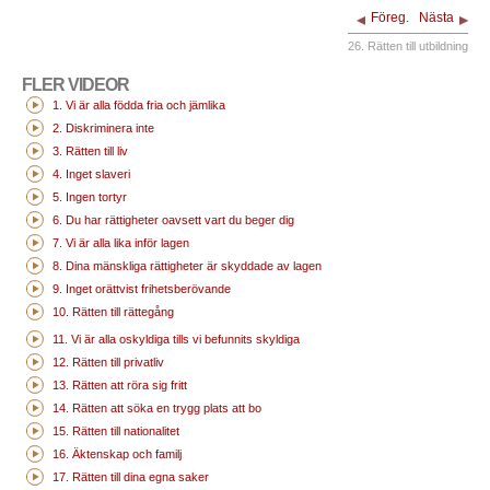
Föreg.
Nästa
26. Rätten till utbildning
FLER VIDEOR
1. Vi är alla födda fria och jämlika
2. Diskriminera inte
3. Rätten till liv
4. Inget slaveri
5. Ingen tortyr
6. Du har rättigheter oavsett vart du beger dig
7. Vi är alla lika inför lagen
8. Dina mänskliga rättigheter är skyddade av lagen
9. Inget orättvist frihetsberövande
10. Rätten till rättegång
11. Vi är alla oskyldiga tills vi befunnits skyldiga
12. Rätten till privatliv
13. Rätten att röra sig fritt
14. Rätten att söka en trygg plats att bo
15. Rätten till nationalitet
16. Äktenskap och familj
17. Rätten till dina egna saker