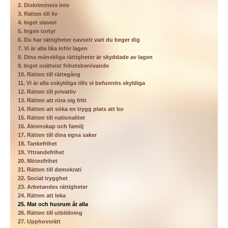
2. Diskriminera inte
3. Rätten till liv
4. Inget slaveri
5. Ingen tortyr
6. Du har rättigheter oavsett vart du beger dig
7. Vi är alla lika inför lagen
8. Dina mänskliga rättigheter är skyddade av lagen
9. Inget orättvist frihetsberövande
10. Rätten till rättegång
11. Vi är alla oskyldiga tills vi befunnits skyldiga
12. Rätten till privatliv
13. Rätten att röra sig fritt
14. Rätten att söka en trygg plats att bo
15. Rätten till nationalitet
16. Äktenskap och familj
17. Rätten till dina egna saker
18. Tankefrihet
19. Yttrandefrihet
20. Mötesfrihet
21. Rätten till demokrati
22. Social trygghet
23. Arbetandes rättigheter
24. Rätten att leka
25. Mat och husrum åt alla
26. Rätten till utbildning
27. Upphovsrätt