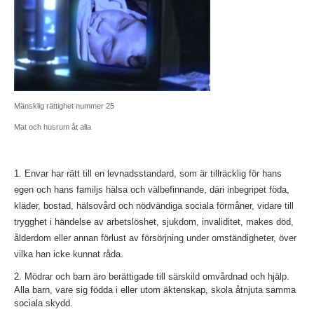
Mänsklig rättighet nummer 25
Mat och husrum åt alla
1. Envar har rätt till en levnadsstandard, som är tillräcklig för hans
egen och hans familjs hälsa och välbefinnande, däri inbegripet föda,
kläder, bostad, hälsovård och nödvändiga sociala förmåner, vidare till
trygghet i händelse av arbetslöshet, sjukdom, invaliditet, makes död,
ålderdom eller annan förlust av försörjning under omständigheter, över
vilka han icke kunnat råda.
2. Mödrar och barn äro berättigade till särskild omvårdnad och hjälp.
Alla barn, vare sig födda i eller utom äktenskap, skola åtnjuta samma
sociala skydd.