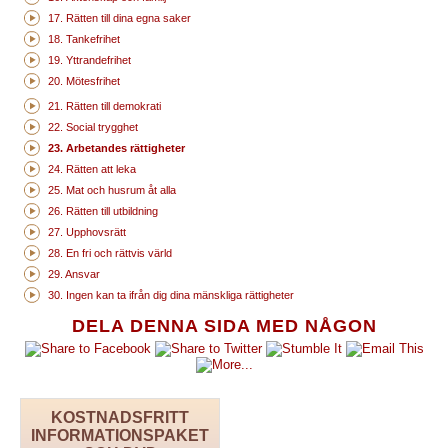
17. Rätten till dina egna saker
18. Tankefrihet
19. Yttrandefrihet
20. Mötesfrihet
21. Rätten till demokrati
22. Social trygghet
23. Arbetandes rättigheter
24. Rätten att leka
25. Mat och husrum åt alla
26. Rätten till utbildning
27. Upphovsrätt
28. En fri och rättvis värld
29. Ansvar
30. Ingen kan ta ifrån dig dina mänskliga rättigheter
DELA DENNA SIDA MED NÅGON
KOSTNADSFRITT
INFORMATIONSPAKET