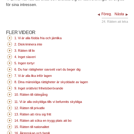
för sina intressen.
Föreg.
Nästa
24. Rätten att leka
FLER VIDEOR
1. Vi är alla födda fria och jämlika
2. Diskriminera inte
3. Rätten till liv
4. Inget slaveri
5. Ingen tortyr
6. Du har rättigheter oavsett vart du beger dig
7. Vi är alla lika inför lagen
8. Dina mänskliga rättigheter är skyddade av lagen
9. Inget orättvist frihetsberövande
10. Rätten till rättegång
11. Vi är alla oskyldiga tills vi befunnits skyldiga
12. Rätten till privatliv
13. Rätten att röra sig fritt
14. Rätten att söka en trygg plats att bo
15. Rätten till nationalitet
16. Äktenskap och familj