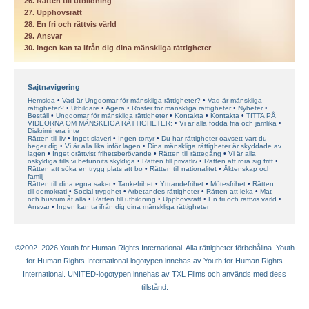
26. Rätten till utbildning
27. Upphovsrätt
28. En fri och rättvis värld
29. Ansvar
30. Ingen kan ta ifrån dig dina mänskliga rättigheter
Sajtnavigering
Hemsida
Vad är Ungdomar för mänskliga rättigheter?
Vad är mänskliga
rättigheter?
Utbildare
Agera
Röster för mänskliga rättigheter
Nyheter
Beställ
Ungdomar för mänskliga rättigheter
Kontakta
Kontakta
TITTA PÅ
VIDEORNA OM MÄNSKLIGA RÄTTIGHETER:
Vi är alla födda fria och jämlika
Diskriminera inte
Rätten till liv
Inget slaveri
Ingen tortyr
Du har rättigheter oavsett vart du
beger dig
Vi är alla lika inför lagen
Dina mänskliga rättigheter är skyddade av
lagen
Inget orättvist frihetsberövande
Rätten till rättegång
Vi är alla
oskyldiga tills vi befunnits skyldiga
Rätten till privatliv
Rätten att röra sig fritt
Rätten att söka en trygg plats att bo
Rätten till nationalitet
Äktenskap och
familj
Rätten till dina egna saker
Tankefrihet
Yttrandefrihet
Mötesfrihet
Rätten
till demokrati
Social trygghet
Arbetandes rättigheter
Rätten att leka
Mat
och husrum åt alla
Rätten till utbildning
Upphovsrätt
En fri och rättvis värld
Ansvar
Ingen kan ta ifrån dig dina mänskliga rättigheter
©2002–2026 Youth for Human Rights International. Alla rättigheter förbehållna. Youth
for Human Rights International-logotypen innehas av Youth for Human Rights
International. UNITED-logotypen innehas av TXL Films och används med dess
tillstånd.