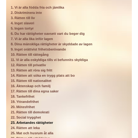
1. Vi är alla födda fria och jämlika
2. Diskriminera inte
3. Rätten till liv
4. Inget slaveri
5. Ingen tortyr
6. Du har rättigheter oavsett vart du beger dig
7. Vi är alla lika inför lagen
8. Dina mänskliga rättigheter är skyddade av lagen
9. Inget orättvist frihetsberövande
10. Rätten till rättegång
11. Vi är alla oskyldiga tills vi befunnits skyldiga
12. Rätten till privatliv
13. Rätten att röra sig fritt
14. Rätten att söka en trygg plats att bo
15. Rätten till nationalitet
16. Äktenskap och familj
17. Rätten till dina egna saker
18. Tankefrihet
19. Yttrandefrihet
20. Mötesfrihet
21. Rätten till demokrati
22. Social trygghet
23. Arbetandes rättigheter
24. Rätten att leka
25. Mat och husrum åt alla