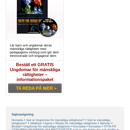
Lär barn och ungdomar deras
mänskliga rättigheter med
pedagogiska verktyg som gör dem
intresserade och engagerar dem.
Beställ ett GRATIS
Ungdomar för mänskliga
rättigheter –
informationspaket
TA REDA PÅ MER »
Sajtnavigering
Hemsida
Vad är Ungdomar för mänskliga rättigheter?
Vad är mänskliga
rättigheter?
Utbildare
Agera
Röster för mänskliga rättigheter
Nyheter
Beställ
Ungdomar för mänskliga rättigheter
Kontakta
Kontakta
TITTA PÅ
VIDEORNA OM MÄNSKLIGA RÄTTIGHETER:
Vi är alla födda fria och jämlika