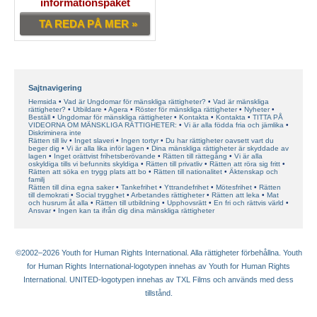
informationspaket
TA REDA PÅ MER »
Sajtnavigering
Hemsida
Vad är Ungdomar för mänskliga rättigheter?
Vad är mänskliga
rättigheter?
Utbildare
Agera
Röster för mänskliga rättigheter
Nyheter
Beställ
Ungdomar för mänskliga rättigheter
Kontakta
Kontakta
TITTA PÅ
VIDEORNA OM MÄNSKLIGA RÄTTIGHETER:
Vi är alla födda fria och jämlika
Diskriminera inte
Rätten till liv
Inget slaveri
Ingen tortyr
Du har rättigheter oavsett vart du
beger dig
Vi är alla lika inför lagen
Dina mänskliga rättigheter är skyddade av
lagen
Inget orättvist frihetsberövande
Rätten till rättegång
Vi är alla
oskyldiga tills vi befunnits skyldiga
Rätten till privatliv
Rätten att röra sig fritt
Rätten att söka en trygg plats att bo
Rätten till nationalitet
Äktenskap och
familj
Rätten till dina egna saker
Tankefrihet
Yttrandefrihet
Mötesfrihet
Rätten
till demokrati
Social trygghet
Arbetandes rättigheter
Rätten att leka
Mat
och husrum åt alla
Rätten till utbildning
Upphovsrätt
En fri och rättvis värld
Ansvar
Ingen kan ta ifrån dig dina mänskliga rättigheter
©2002–2026 Youth for Human Rights International. Alla rättigheter förbehållna. Youth
for Human Rights International-logotypen innehas av Youth for Human Rights
International. UNITED-logotypen innehas av TXL Films och används med dess
tillstånd.