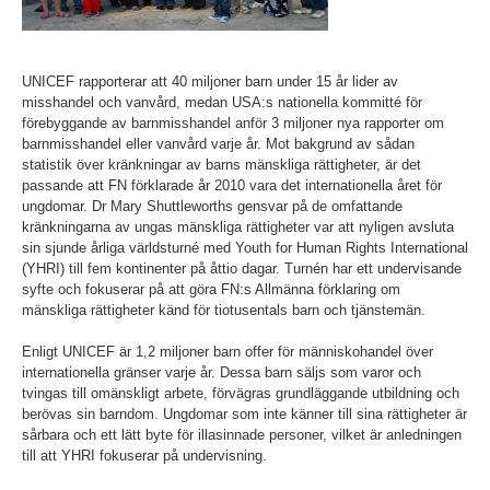
UNICEF rapporterar att 40 miljoner barn under 15 år lider av
misshandel och vanvård, medan USA:s nationella kommitté för
förebyggande av barnmisshandel anför 3 miljoner nya rapporter om
barnmisshandel eller vanvård varje år. Mot bakgrund av sådan
statistik över kränkningar av barns mänskliga rättigheter, är det
passande att FN förklarade år 2010 vara det internationella året för
ungdomar. Dr Mary Shuttleworths gensvar på de omfattande
kränkningarna av ungas mänskliga rättigheter var att nyligen avsluta
sin sjunde årliga världsturné med Youth for Human Rights International
(YHRI) till fem kontinenter på åttio dagar. Turnén har ett undervisande
syfte och fokuserar på att göra FN:s Allmänna förklaring om
mänskliga rättigheter känd för tiotusentals barn och tjänstemän.
Enligt UNICEF är 1,2 miljoner barn offer för människohandel över
internationella gränser varje år. Dessa barn säljs som varor och
tvingas till omänskligt arbete, förvägras grundläggande utbildning och
berövas sin barndom. Ungdomar som inte känner till sina rättigheter är
sårbara och ett lätt byte för illasinnade personer, vilket är anledningen
till att YHRI fokuserar på undervisning.