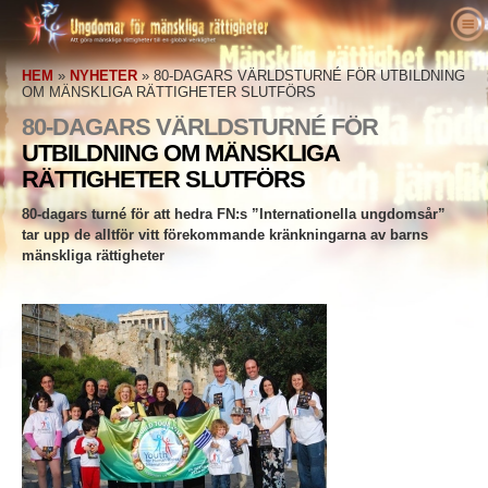
Om oss
HEM
»
NYHETER
»
80-DAGARS VÄRLDSTURNÉ FÖR UTBILDNING
Vad är mänskliga rättigheter
Vad är Ungdomar för mänskliga rättigheter?
OM MÄNSKLIGA RÄTTIGHETER SLUTFÖRS
Utbildare
80-DAGARS VÄRLDSTURNÉ FÖR
Vårt syfte
Definition på mänskliga rättigheter
UTBILDNING OM MÄNSKLIGA
Agera
Ungdomar för mänskliga rättigheter – historik
Bakgrunden till mänskliga rättigheter
Välkommen
RÄTTIGHETER SLUTFÖRS
Röster för mänskliga rättigheter
Chefpersonal
Den Allmänna förklaringen om de mänskliga
Information om undervisningspaket
Engagera dig
80-dagars turné för att hedra FN:s ”Internationella ungdomsår”
rättigheterna
Nyheter
Rådgivande styrelse
Resultat från utbildare
Namninsamling
Förkämpar för mänskliga rättigheter
tar upp de alltför vitt förekommande kränkningarna av barns
mänskliga rättigheter
Beställ
YHRI:s samarbetspartners
Kursplan för mänskliga rättigheter
Medlemskap och donationer
Människorättsorganisationer
Kontakta
Kungörelser och erkännanden
Program för utbildare
Grupper
Kränkningar av mänskliga rättigheter
Bekräftelser
Programmets implementering
Tävlingar