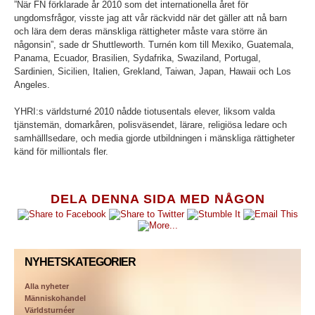
”När FN förklarade år 2010 som det internationella året för
ungdomsfrågor, visste jag att vår räckvidd när det gäller att nå barn
och lära dem deras mänskliga rättigheter måste vara större än
någonsin”, sade dr Shuttleworth. Turnén kom till Mexiko, Guatemala,
Panama, Ecuador, Brasilien, Sydafrika, Swaziland, Portugal,
Sardinien, Sicilien, Italien, Grekland, Taiwan, Japan, Hawaii och Los
Angeles.
YHRI:s världsturné 2010 nådde tiotusentals elever, liksom valda
tjänstemän, domarkåren, polisväsendet, lärare, religiösa ledare och
samhälllsedare, och media gjorde utbildningen i mänskliga rättigheter
känd för milliontals fler.
DELA DENNA SIDA MED NÅGON
NYHETSKATEGORIER
Alla nyheter
Människohandel
Världsturnéer