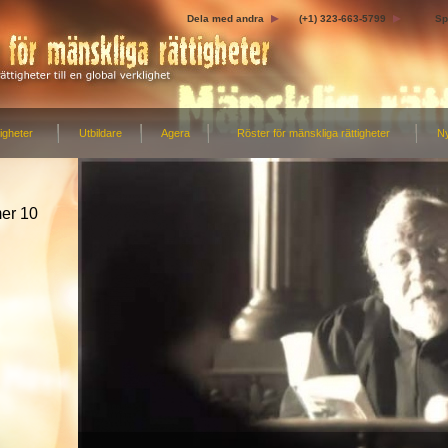
Dela med andra
(+1) 323-663-5799
Sp
igheter
Utbildare
Agera
Röster för mänskliga rättigheter
N
mer 10