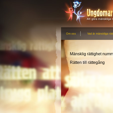
Om oss
Vad är mänskliga rätt
Mänsklig rättighet num
Rätten till rättegång