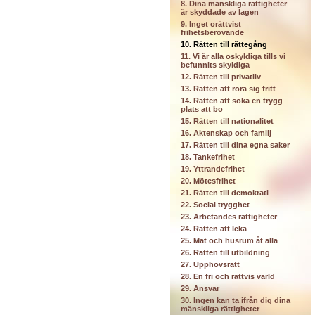
8. Dina mänskliga rättigheter
är skyddade av lagen
9. Inget orättvist
frihetsberövande
10. Rätten till rättegång
11. Vi är alla oskyldiga tills vi
befunnits skyldiga
12. Rätten till privatliv
13. Rätten att röra sig fritt
14. Rätten att söka en trygg
plats att bo
15. Rätten till nationalitet
16. Äktenskap och familj
17. Rätten till dina egna saker
18. Tankefrihet
19. Yttrandefrihet
20. Mötesfrihet
21. Rätten till demokrati
22. Social trygghet
23. Arbetandes rättigheter
24. Rätten att leka
25. Mat och husrum åt alla
26. Rätten till utbildning
27. Upphovsrätt
28. En fri och rättvis värld
29. Ansvar
30. Ingen kan ta ifrån dig dina
mänskliga rättigheter