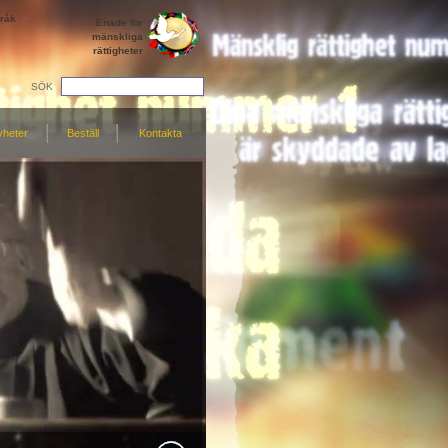
råk
Enade för
mänskliga
rättigheter
SÖK
yheter
Beställ
Kontakta