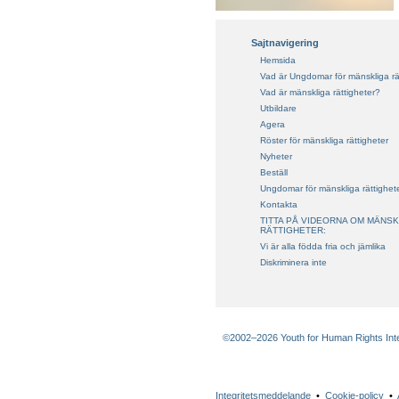
Sajtnavigering
Hemsida
Vad är Ungdomar för mänskliga rä
Vad är mänskliga rättigheter?
Utbildare
Agera
Röster för mänskliga rättigheter
Nyheter
Beställ
Ungdomar för mänskliga rättighet
Kontakta
TITTA PÅ VIDEORNA OM MÄNSK
RÄTTIGHETER:
Vi är alla födda fria och jämlika
Diskriminera inte
©2002–2026 Youth for Human Rights Intern
Integritetsmeddelande
•
Cookie-policy
•