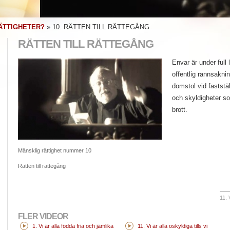
ÄTTIGHETER?
»
10. RÄTTEN TILL RÄTTEGÅNG
RÄTTEN TILL RÄTTEGÅNG
Envar är under full l
offentlig rannsakni
domstol vid faststä
och skyldigheter s
brott.
Mänsklig rättighet nummer 10
Rätten till rättegång
11. 
FLER VIDEOR
1. Vi är alla födda fria och jämlika
11. Vi är alla oskyldiga tills vi