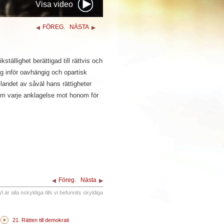
Visa video
FÖREG.
NÄSTA
ikställighet berättigad till rättvis och
ng inför oavhängig och opartisk
llandet av såväl hans rättigheter
om varje anklagelse mot honom för
Föreg.
Nästa
Vi är alla oskyldiga tills vi befunnits skyldiga
21. Rätten till demokrati