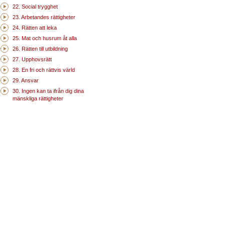
22. Social trygghet
23. Arbetandes rättigheter
24. Rätten att leka
25. Mat och husrum åt alla
26. Rätten till utbildning
27. Upphovsrätt
28. En fri och rättvis värld
29. Ansvar
30. Ingen kan ta ifrån dig dina
mänskliga rättigheter