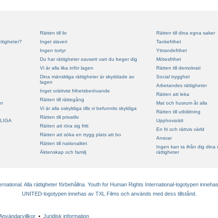
Rätten till liv
Rätten till dina egna saker
ttigheter?
Inget slaveri
Tankefrihet
Ingen tortyr
Yttrandefrihet
Du har rättigheter oavsett vart du beger dig
Mötesfrihet
Vi är alla lika inför lagen
Rätten till demokrati
Dina mänskliga rättigheter är skyddade av
Social trygghet
lagen
Arbetandes rättigheter
Inget orättvist frihetsberövande
Rätten att leka
Rätten till rättegång
er
Mat och husrum åt alla
Vi är alla oskyldiga tills vi befunnits skyldiga
Rätten till utbildning
Rätten till privatliv
LIGA
Upphovsrätt
Rätten att röra sig fritt
En fri och rättvis värld
Rätten att söka en trygg plats att bo
Ansvar
Rätten till nationalitet
Ingen kan ta ifrån dig dina
Äktenskap och familj
rättigheter
ational. Alla rättigheter förbehållna. Youth for Human Rights International-logotypen innehas
UNITED-logotypen innehas av TXL Films och används med dess tillstånd.
Användarvillkor
•
Juridisk information