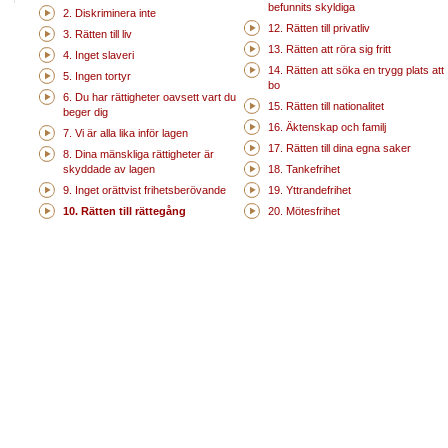
befunnits skyldiga
2. Diskriminera inte
12. Rätten till privatliv
3. Rätten till liv
13. Rätten att röra sig fritt
4. Inget slaveri
14. Rätten att söka en trygg plats att
5. Ingen tortyr
bo
6. Du har rättigheter oavsett vart du
15. Rätten till nationalitet
beger dig
16. Äktenskap och familj
7. Vi är alla lika inför lagen
17. Rätten till dina egna saker
8. Dina mänskliga rättigheter är
skyddade av lagen
18. Tankefrihet
9. Inget orättvist frihetsberövande
19. Yttrandefrihet
10. Rätten till rättegång
20. Mötesfrihet