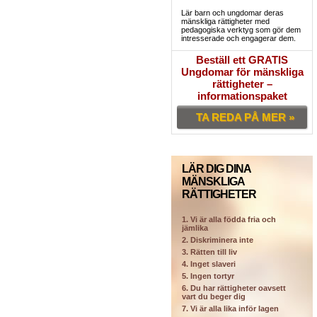
Lär barn och ungdomar deras
mänskliga rättigheter med
pedagogiska verktyg som gör dem
intresserade och engagerar dem.
Beställ ett GRATIS
Ungdomar för mänskliga
rättigheter –
informationspaket
TA REDA PÅ MER »
LÄR DIG DINA
MÄNSKLIGA
RÄTTIGHETER
1. Vi är alla födda fria och
jämlika
2. Diskriminera inte
3. Rätten till liv
4. Inget slaveri
5. Ingen tortyr
6. Du har rättigheter oavsett
vart du beger dig
7. Vi är alla lika inför lagen