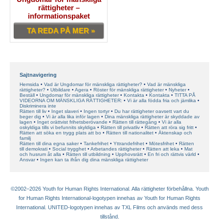
rättigheter –
informationspaket
TA REDA PÅ MER »
Sajtnavigering
Hemsida
Vad är Ungdomar för mänskliga rättigheter?
Vad är mänskliga
rättigheter?
Utbildare
Agera
Röster för mänskliga rättigheter
Nyheter
Beställ
Ungdomar för mänskliga rättigheter
Kontakta
Kontakta
TITTA PÅ
VIDEORNA OM MÄNSKLIGA RÄTTIGHETER:
Vi är alla födda fria och jämlika
Diskriminera inte
Rätten till liv
Inget slaveri
Ingen tortyr
Du har rättigheter oavsett vart du
beger dig
Vi är alla lika inför lagen
Dina mänskliga rättigheter är skyddade av
lagen
Inget orättvist frihetsberövande
Rätten till rättegång
Vi är alla
oskyldiga tills vi befunnits skyldiga
Rätten till privatliv
Rätten att röra sig fritt
Rätten att söka en trygg plats att bo
Rätten till nationalitet
Äktenskap och
familj
Rätten till dina egna saker
Tankefrihet
Yttrandefrihet
Mötesfrihet
Rätten
till demokrati
Social trygghet
Arbetandes rättigheter
Rätten att leka
Mat
och husrum åt alla
Rätten till utbildning
Upphovsrätt
En fri och rättvis värld
Ansvar
Ingen kan ta ifrån dig dina mänskliga rättigheter
©2002–2026 Youth for Human Rights International. Alla rättigheter förbehållna. Youth
for Human Rights International-logotypen innehas av Youth for Human Rights
International. UNITED-logotypen innehas av TXL Films och används med dess
tillstånd.