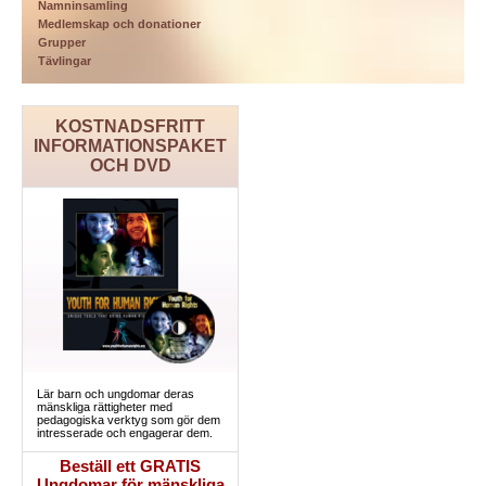
Namninsamling
Medlemskap och donationer
Grupper
Tävlingar
KOSTNADSFRITT
INFORMATIONSPAKET
OCH DVD
Lär barn och ungdomar deras
mänskliga rättigheter med
pedagogiska verktyg som gör dem
intresserade och engagerar dem.
Beställ ett GRATIS
Ungdomar för mänskliga