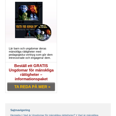
Lär barn och ungdomar deras
mänskliga rättigheter med
pedagogiska verktyg som gör dem
intresserade och engagerar dem.
Beställ ett GRATIS
Ungdomar för mänskliga
rättigheter –
informationspaket
TA REDA PÅ MER »
Sajtnavigering
Hemsida
Vad är Ungdomar för mänskliga rättigheter?
Vad är mänskliga