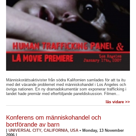
Människorättsaktivister från södra Kalifornien samlades för att ta itu
med det växande problemet med människohandel i Los Angeles och
övriga nationen. En ny dramadokumentär som exponerar trafficking i
landet hade premiär med efterföljande paneldiskussion. Filmen...
läs vidare >>
Konferens om människohandel och
bortförande av barn
|
UNIVERSAL CITY, CALIFORNIA, USA
•
Monday, 13 November
2006
|