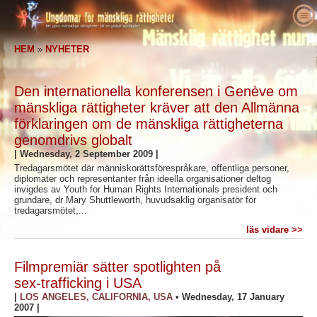
Om oss
HEM
»
NYHETER
Vad är mänskliga rättigheter
Vad är Ungdomar för mänskliga rättigheter?
Utbildare
Vårt syfte
Definition på mänskliga rättigheter
Den internationella konferensen i Genève om
Agera
Ungdomar för mänskliga rättigheter – historik
Bakgrunden till mänskliga rättigheter
Välkommen
mänskliga rättigheter kräver att den Allmänna
förklaringen om de mänskliga rättigheterna
Röster för mänskliga rättigheter
Chefpersonal
Den Allmänna förklaringen om de mänskliga
Information om undervisningspaket
Engagera dig
genomdrivs globalt
rättigheterna
Nyheter
Rådgivande styrelse
Resultat från utbildare
Namninsamling
Förkämpar för mänskliga rättigheter
|
Wednesday, 2 September 2009
|
Tredagarsmötet där människorättsförespråkare, offentliga personer,
Beställ
YHRI:s samarbetspartners
Kursplan för mänskliga rättigheter
Medlemskap och donationer
Människorättsorganisationer
diplomater och representanter från ideella organisationer deltog
invigdes av Youth for Human Rights Internationals president och
Kontakta
Kungörelser och erkännanden
Program för utbildare
Grupper
Kränkningar av mänskliga rättigheter
grundare, dr Mary Shuttleworth, huvudsaklig organisatör för
tredagarsmötet,...
Bekräftelser
Programmets implementering
Tävlingar
läs vidare >>
Filmpremiär sätter spotlighten på
sex-trafficking i USA
|
LOS ANGELES, CALIFORNIA, USA
•
Wednesday, 17 January
2007
|