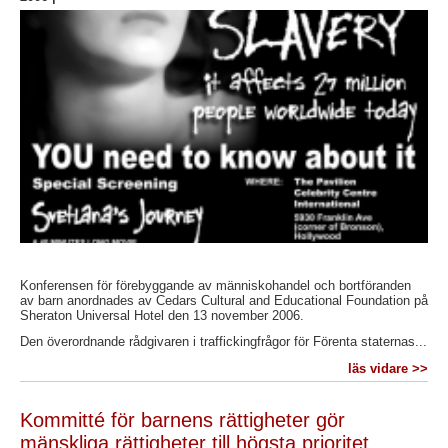
Konferensen för förebyggande av människohandel och bortföranden
av barn anordnades av Cedars Cultural and Educational Foundation på
Sheraton Universal Hotel den 13 november 2006.
Den överordnande rådgivaren i traffickingfrågor för Förenta staternas...
läs vidare >>
Kommitté för barnens rättigheter gör
mänskliga rättigheter till högsta prioritet