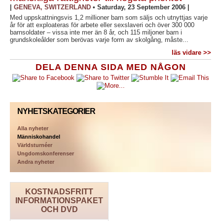
|
GENEVA, SWITZERLAND
•
Saturday, 23 September 2006
|
Med uppskattningsvis 1,2 millioner barn som säljs och utnyttjas varje
år för att exploateras för arbete eller sexslaveri och över 300 000
barnsoldater – vissa inte mer än 8 år, och 115 miljoner barn i
grundskoleålder som berövas varje form av skolgång, måste...
läs vidare >>
DELA DENNA SIDA MED NÅGON
NYHETSKATEGORIER
Alla nyheter
Människohandel
Världsturnéer
Ungdomskonferenser
Andra nyheter
KOSTNADSFRITT
INFORMATIONSPAKET
OCH DVD