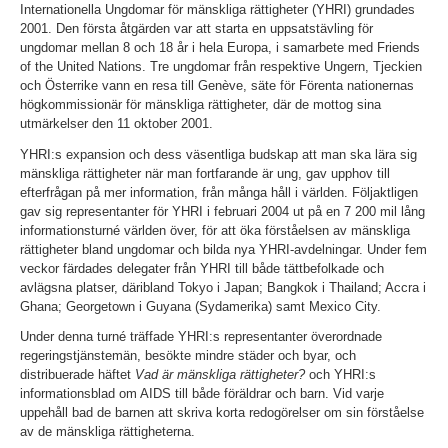
Internationella Ungdomar för mänskliga rättigheter (YHRI) grundades
2001. Den första åtgärden var att starta en uppsatstävling för
ungdomar mellan 8 och 18 år i hela Europa, i samarbete med Friends
of the United Nations. Tre ungdomar från respektive Ungern, Tjeckien
och Österrike vann en resa till Genève, säte för Förenta nationernas
högkommissionär för mänskliga rättigheter, där de mottog sina
utmärkelser den 11 oktober 2001.
YHRI:s expansion och dess väsentliga budskap att man ska lära sig
mänskliga rättigheter när man fortfarande är ung, gav upphov till
efterfrågan på mer information, från många håll i världen. Följaktligen
gav sig representanter för YHRI i februari 2004 ut på en 7 200 mil lång
informationsturné världen över, för att öka förståelsen av mänskliga
rättigheter bland ungdomar och bilda nya YHRI-avdelningar. Under fem
veckor färdades delegater från YHRI till både tättbefolkade och
avlägsna platser, däribland Tokyo i Japan; Bangkok i Thailand; Accra i
Ghana; Georgetown i Guyana (Sydamerika) samt Mexico City.
Under denna turné träffade YHRI:s representanter överordnade
regeringstjänstemän, besökte mindre städer och byar, och
distribuerade häftet
Vad är mänskliga rättigheter?
och YHRI:s
informationsblad om AIDS till både föräldrar och barn. Vid varje
uppehåll bad de barnen att skriva korta redogörelser om sin förståelse
av de mänskliga rättigheterna.