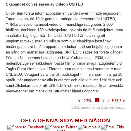
Skapandet och releasen av videon UNITED
Under den första informationsturnén världen över filmade regissören
Taron Lexton, då 19 år gammal, många av scenerna för UNITED,
YHRI:s prisbelönta musikvideo om mänskliga rättigheter. 2 000
frivilliga, däribland 150 skådespelare, gav sin tid åt filmprojektet, som
innehåller tagningar från 13 länder. UNITED är i sanning ett
ungdomsprojekt, med en rollista som huvudsakligen består av
tonåringar, samt tonårsrappare som bidrar med sin begåvning genom
en sång om mänskliga rättigheter. UNITED visades för första gången i
Förenta Nationernas huvudsäte i New York i augusti 2004, och
hedersbetygelser inkluderar ”bästa film om mänskliga rättigheter” vid
Taglio Corto filmfestival i Florens, som organiseras i samarbete med
UNESCO. Viktigast av allt är att budskapet i filmen, som finns på 15
språk, når ungdomar av alla hudfärger och alla kulturer. Utbildare och
samhällsledare anser att UNITED är ett unikt redskap för att utveckla
medvetenhet om mänskliga rättigheter bland ungdomar.
Föreg.
1
2
3
Nästa
Världsturnéer blir ett årligt evenemang
DELA DENNA SIDA MED NÅGON