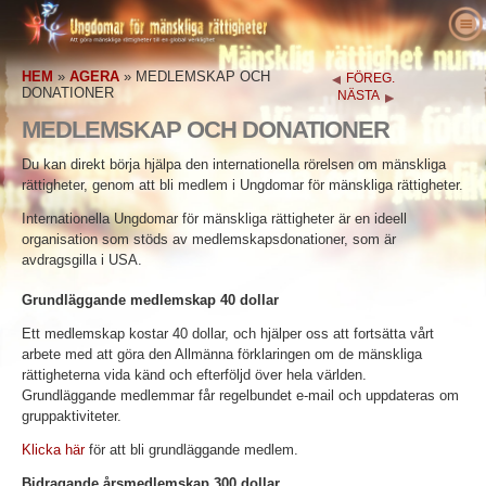
Om oss
HEM
»
AGERA
»
MEDLEMSKAP OCH
FÖREG.
Vad är mänskliga rättigheter
Vad är Ungdomar för mänskliga rättigheter?
DONATIONER
NÄSTA
Utbildare
Vårt syfte
Definition på mänskliga rättigheter
MEDLEMSKAP OCH DONATIONER
Agera
Ungdomar för mänskliga rättigheter – historik
Bakgrunden till mänskliga rättigheter
Välkommen
Du kan direkt börja hjälpa den internationella rörelsen om mänskliga
rättigheter, genom att bli medlem i Ungdomar för mänskliga rättigheter.
Röster för mänskliga rättigheter
Chefpersonal
Den Allmänna förklaringen om de mänskliga
Information om undervisningspaket
Engagera dig
Internationella Ungdomar för mänskliga rättigheter är en ideell
rättigheterna
Nyheter
Rådgivande styrelse
Resultat från utbildare
Namninsamling
Förkämpar för mänskliga rättigheter
organisation som stöds av medlemskapsdonationer, som är
avdragsgilla i USA.
Beställ
YHRI:s samarbetspartners
Kursplan för mänskliga rättigheter
Medlemskap och donationer
Människorättsorganisationer
Vad donationen för ditt medlemskap bidrar till:
Experter för mänskliga rättigheter, ledare och aktivister för mänskliga rättigheter tar upp olika aspekter av de mänskliga rättigheterna, såsom människohandel, olaglig internering och brott mot pressfriheten och religion.
Breda mediekampanjer-samhällsinformation om mänskliga rättigheter
Kontakta
Grundläggande medlemskap 40 dollar
Kungörelser och erkännanden
Program för utbildare
Grupper
Kränkningar av mänskliga rättigheter
och publicering av annonser om mänskliga rättigheter.
Ett medlemskap kostar 40 dollar, och hjälper oss att fortsätta vårt
Bekräftelser
Programmets implementering
Tävlingar
arbete med att göra den Allmänna förklaringen om de mänskliga
rättigheterna vida känd och efterföljd över hela världen.
Grundläggande medlemmar får regelbundet e-mail och uppdateras om
gruppaktiviteter.
Klicka här
för att bli grundläggande medlem.
Bidragande årsmedlemskap 300 dollar