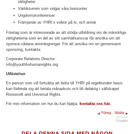
rättigheter
Världsturnén som vidgar våra horisonter
Ungdomskonferenser
Främjande av YHRI:s videor på tv, och annat
Företag som är intresserade av att stödja utbildning om de mänskliga
rättigheterna som en del av sitt samhällsansvar får ansöka om att
sponsra sådana ansträngningar. För att ansöka om en gemensamt
sponsring, kontakta:
Corporate Relations Director
info@youthforhumanrights.org
Utfästelser
En person som vill fortsätta att bidra till YHRI på regelbunden basis
kan förbinda sig att betala månadsvis och bli delaktig i sällskapet
Roosevelt and Universal Rights.
För mer information om hur du kan hjälpa,
kontakta oss här.
Föreg.
Nästa
Grupper
DELA DENNA SIDA MED NÅGON