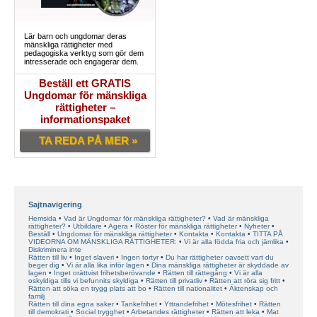
Lär barn och ungdomar deras
mänskliga rättigheter med
pedagogiska verktyg som gör dem
intresserade och engagerar dem.
Beställ ett GRATIS
Ungdomar för mänskliga
rättigheter –
informationspaket
TA REDA PÅ MER »
Sajtnavigering
Hemsida
Vad är Ungdomar för mänskliga rättigheter?
Vad är mänskliga
rättigheter?
Utbildare
Agera
Röster för mänskliga rättigheter
Nyheter
Beställ
Ungdomar för mänskliga rättigheter
Kontakta
Kontakta
TITTA PÅ
VIDEORNA OM MÄNSKLIGA RÄTTIGHETER:
Vi är alla födda fria och jämlika
Diskriminera inte
Rätten till liv
Inget slaveri
Ingen tortyr
Du har rättigheter oavsett vart du
beger dig
Vi är alla lika inför lagen
Dina mänskliga rättigheter är skyddade av
lagen
Inget orättvist frihetsberövande
Rätten till rättegång
Vi är alla
oskyldiga tills vi befunnits skyldiga
Rätten till privatliv
Rätten att röra sig fritt
Rätten att söka en trygg plats att bo
Rätten till nationalitet
Äktenskap och
familj
Rätten till dina egna saker
Tankefrihet
Yttrandefrihet
Mötesfrihet
Rätten
till demokrati
Social trygghet
Arbetandes rättigheter
Rätten att leka
Mat