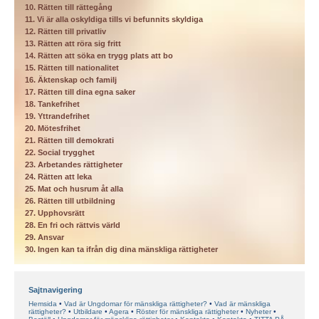
10. Rätten till rättegång
11. Vi är alla oskyldiga tills vi befunnits skyldiga
12. Rätten till privatliv
13. Rätten att röra sig fritt
14. Rätten att söka en trygg plats att bo
15. Rätten till nationalitet
16. Äktenskap och familj
17. Rätten till dina egna saker
18. Tankefrihet
19. Yttrandefrihet
20. Mötesfrihet
21. Rätten till demokrati
22. Social trygghet
23. Arbetandes rättigheter
24. Rätten att leka
25. Mat och husrum åt alla
26. Rätten till utbildning
27. Upphovsrätt
28. En fri och rättvis värld
29. Ansvar
30. Ingen kan ta ifrån dig dina mänskliga rättigheter
Sajtnavigering
Hemsida
Vad är Ungdomar för mänskliga rättigheter?
Vad är mänskliga
rättigheter?
Utbildare
Agera
Röster för mänskliga rättigheter
Nyheter