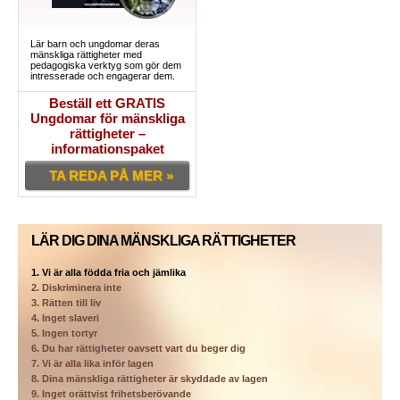
Lär barn och ungdomar deras
mänskliga rättigheter med
pedagogiska verktyg som gör dem
intresserade och engagerar dem.
Beställ ett GRATIS
Ungdomar för mänskliga
rättigheter –
informationspaket
TA REDA PÅ MER »
LÄR DIG DINA MÄNSKLIGA RÄTTIGHETER
1. Vi är alla födda fria och jämlika
2. Diskriminera inte
3. Rätten till liv
4. Inget slaveri
5. Ingen tortyr
6. Du har rättigheter oavsett vart du beger dig
7. Vi är alla lika inför lagen
8. Dina mänskliga rättigheter är skyddade av lagen
9. Inget orättvist frihetsberövande