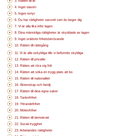
3. Rätten till liv
4. Inget slaveri
5. Ingen tortyr
6. Du har rättigheter oavsett vart du beger dig
7. Vi är alla lika inför lagen
8. Dina mänskliga rättigheter är skyddade av lagen
9. Inget orättvist frihetsberövande
10. Rätten till rättegång
11. Vi är alla oskyldiga tills vi befunnits skyldiga
12. Rätten till privatliv
13. Rätten att röra sig fritt
14. Rätten att söka en trygg plats att bo
15. Rätten till nationalitet
16. Äktenskap och familj
17. Rätten till dina egna saker
18. Tankefrihet
19. Yttrandefrihet
20. Mötesfrihet
21. Rätten till demokrati
22. Social trygghet
23. Arbetandes rättigheter