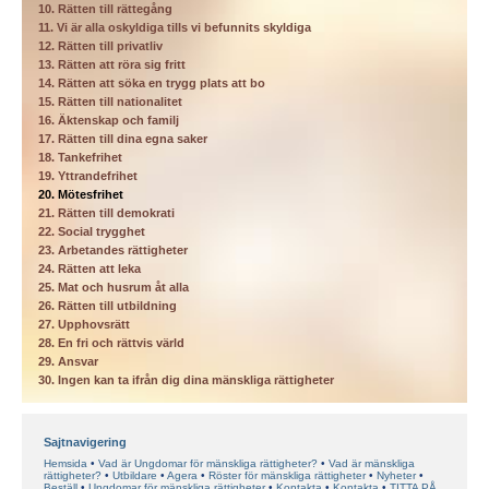
10. Rätten till rättegång
11. Vi är alla oskyldiga tills vi befunnits skyldiga
12. Rätten till privatliv
13. Rätten att röra sig fritt
14. Rätten att söka en trygg plats att bo
15. Rätten till nationalitet
16. Äktenskap och familj
17. Rätten till dina egna saker
18. Tankefrihet
19. Yttrandefrihet
20. Mötesfrihet
21. Rätten till demokrati
22. Social trygghet
23. Arbetandes rättigheter
24. Rätten att leka
25. Mat och husrum åt alla
26. Rätten till utbildning
27. Upphovsrätt
28. En fri och rättvis värld
29. Ansvar
30. Ingen kan ta ifrån dig dina mänskliga rättigheter
Sajtnavigering
Hemsida
Vad är Ungdomar för mänskliga rättigheter?
Vad är mänskliga
rättigheter?
Utbildare
Agera
Röster för mänskliga rättigheter
Nyheter
Beställ
Ungdomar för mänskliga rättigheter
Kontakta
Kontakta
TITTA PÅ