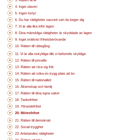
3. Rätten till liv
4. Inget slaveri
5. Ingen tortyr
6. Du har rättigheter oavsett vart du beger dig
7. Vi är alla lika inför lagen
8. Dina mänskliga rättigheter är skyddade av lagen
9. Inget orättvist frihetsberövande
10. Rätten till rättegång
11. Vi är alla oskyldiga tills vi befunnits skyldiga
12. Rätten till privatliv
13. Rätten att röra sig fritt
14. Rätten att söka en trygg plats att bo
15. Rätten till nationalitet
16. Äktenskap och familj
17. Rätten till dina egna saker
18. Tankefrihet
19. Yttrandefrihet
20. Mötesfrihet
21. Rätten till demokrati
22. Social trygghet
23. Arbetandes rättigheter
24. Rätten att leka