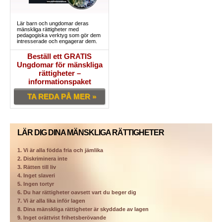
Lär barn och ungdomar deras
mänskliga rättigheter med
pedagogiska verktyg som gör dem
intresserade och engagerar dem.
Beställ ett GRATIS
Ungdomar för mänskliga
rättigheter –
informationspaket
TA REDA PÅ MER »
LÄR DIG DINA MÄNSKLIGA RÄTTIGHETER
1. Vi är alla födda fria och jämlika
2. Diskriminera inte
3. Rätten till liv
4. Inget slaveri
5. Ingen tortyr
6. Du har rättigheter oavsett vart du beger dig
7. Vi är alla lika inför lagen
8. Dina mänskliga rättigheter är skyddade av lagen
9. Inget orättvist frihetsberövande