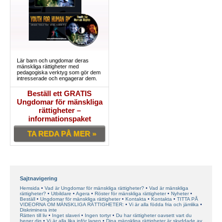
Lär barn och ungdomar deras
mänskliga rättigheter med
pedagogiska verktyg som gör dem
intresserade och engagerar dem.
Beställ ett GRATIS
Ungdomar för mänskliga
rättigheter –
informationspaket
TA REDA PÅ MER »
Sajtnavigering
Hemsida
Vad är Ungdomar för mänskliga rättigheter?
Vad är mänskliga
rättigheter?
Utbildare
Agera
Röster för mänskliga rättigheter
Nyheter
Beställ
Ungdomar för mänskliga rättigheter
Kontakta
Kontakta
TITTA PÅ
VIDEORNA OM MÄNSKLIGA RÄTTIGHETER:
Vi är alla födda fria och jämlika
Diskriminera inte
Rätten till liv
Inget slaveri
Ingen tortyr
Du har rättigheter oavsett vart du
beger dig
Vi är alla lika inför lagen
Dina mänskliga rättigheter är skyddade av