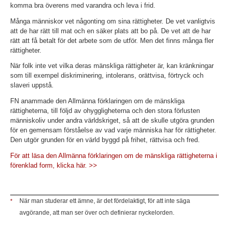
komma bra överens med varandra och leva i frid.
Många människor vet någonting om sina rättigheter. De vet vanligtvis
att de har rätt till mat och en säker plats att bo på. De vet att de har
rätt att få betalt för det arbete som de utför. Men det finns många fler
rättigheter.
När folk inte vet vilka deras mänskliga rättigheter är, kan kränkningar
som till exempel diskriminering, intolerans, orättvisa, förtryck och
slaveri uppstå.
FN anammade den Allmänna förklaringen om de mänskliga
rättigheterna, till följd av ohyggligheterna och den stora förlusten
människoliv under andra världskriget, så att de skulle utgöra grunden
för en gemensam förståelse av vad varje människa har för rättigheter.
Den utgör grunden för en värld byggd på frihet, rättvisa och fred.
För att läsa den Allmänna förklaringen om de mänskliga rättigheterna i
förenklad form, klicka här. >>
När man studerar ett ämne, är det fördelaktigt, för att inte säga
*
avgörande, att man ser över och definierar nyckelorden.