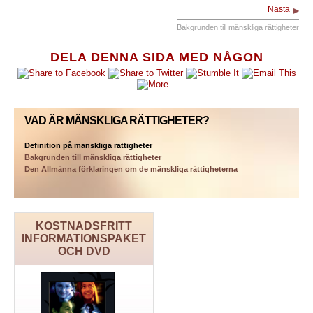
Nästa
Bakgrunden till mänskliga rättigheter
DELA DENNA SIDA MED NÅGON
VAD ÄR MÄNSKLIGA RÄTTIGHETER?
Definition på mänskliga rättigheter
Bakgrunden till mänskliga rättigheter
Den Allmänna förklaringen om de mänskliga rättigheterna
KOSTNADSFRITT
INFORMATIONSPAKET
OCH DVD