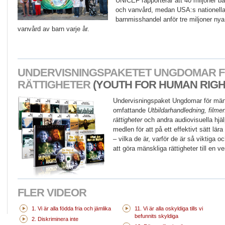
UNICEF rapporterar att 40 miljoner ba
och vanvård, medan USA:s nationella
barnmisshandel anför tre miljoner nya
vanvård av barn varje år.
UNDERVISNINGSPAKETET UNGDOMAR F
RÄTTIGHETER
(YOUTH FOR HUMAN RIGHT
Undervisningspaket Ungdomar för mäns
omfattande
Utbildarhandledning, filme
rättigheter
och andra audiovisuella hjä
medlen för att på ett effektivt sätt lä
– vilka de är, varför de är så viktiga 
att göra mänskliga rättigheter till en ve
FLER VIDEOR
1. Vi är alla födda fria och jämlika
11. Vi är alla oskyldiga tills vi
befunnits skyldiga
2. Diskriminera inte