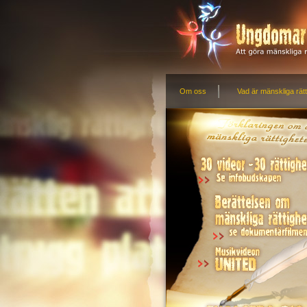
Om oss
Vad är mänskliga rätt