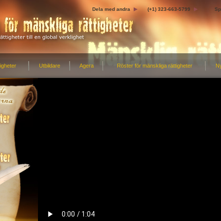
Dela med andra
(+1) 323-663-5799
Sp
igheter
Utbildare
Agera
Röster för mänskliga rättigheter
N