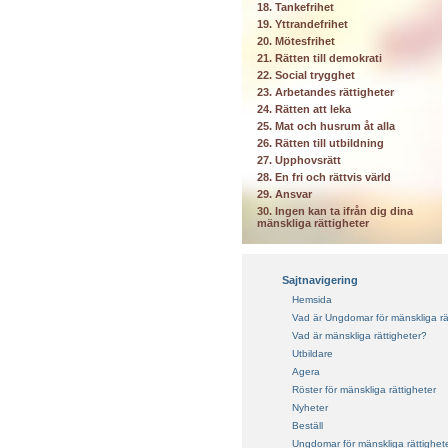
18. Tankefrihet
19. Yttrandefrihet
20. Mötesfrihet
21. Rätten till demokrati
22. Social trygghet
23. Arbetandes rättigheter
24. Rätten att leka
25. Mat och husrum åt alla
26. Rätten till utbildning
27. Upphovsrätt
28. En fri och rättvis värld
29. Ansvar
30. Ingen kan ta ifrån dig dina
mänskliga rättigheter
Sajtnavigering
Hemsida
Vad är Ungdomar för mänskliga rä
Vad är mänskliga rättigheter?
Utbildare
Agera
Röster för mänskliga rättigheter
Nyheter
Beställ
Ungdomar för mänskliga rättighet