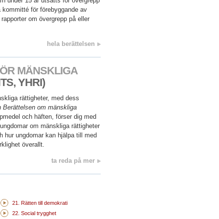
rn under 15 år utsätts för övergrepp
 kommitté för förebyggande av
 rapporter om övergrepp på eller
hela berättelsen
ÖR MÄNSKLIGA
S, YHRI)
kliga rättigheter, med dess
n
Berättelsen om mänskliga
lpmedel och häften, förser dig med
ra ungdomar om mänskliga rättigheter
och hur ungdomar kan hjälpa till med
rklighet överallt.
ta reda på mer
21. Rätten till demokrati
22. Social trygghet