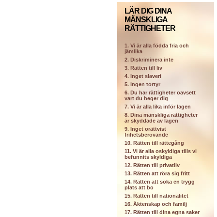
LÄR DIG DINA
MÄNSKLIGA
RÄTTIGHETER
1. Vi är alla födda fria och
jämlika
2. Diskriminera inte
3. Rätten till liv
4. Inget slaveri
5. Ingen tortyr
6. Du har rättigheter oavsett
vart du beger dig
7. Vi är alla lika inför lagen
8. Dina mänskliga rättigheter
är skyddade av lagen
9. Inget orättvist
frihetsberövande
10. Rätten till rättegång
11. Vi är alla oskyldiga tills vi
befunnits skyldiga
12. Rätten till privatliv
13. Rätten att röra sig fritt
14. Rätten att söka en trygg
plats att bo
15. Rätten till nationalitet
16. Äktenskap och familj
17. Rätten till dina egna saker