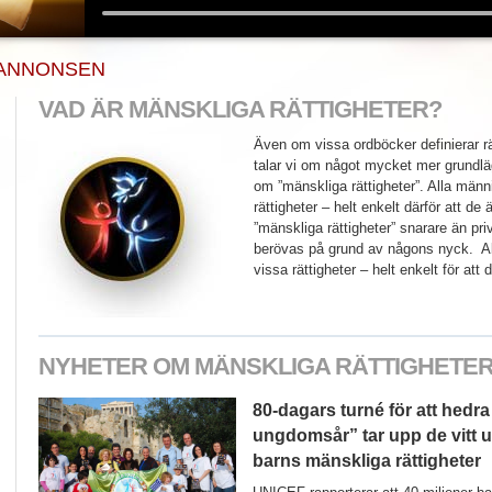
E ANNONSEN
VAD ÄR MÄNSKLIGA RÄTTIGHETER?
Även om vissa ordböcker definierar rät
talar vi om något mycket mer grundlä
om ”mänskliga rättigheter”. Alla männi
rättigheter – helt enkelt därför att d
”mänskliga rättigheter” snarare än pr
berövas på grund av någons nyck. All
vissa rättigheter – helt enkelt för att
NYHETER OM MÄNSKLIGA RÄTTIGHETE
80-dagars turné för att hedra
ungdomsår” tar upp de vitt 
barns mänskliga rättigheter