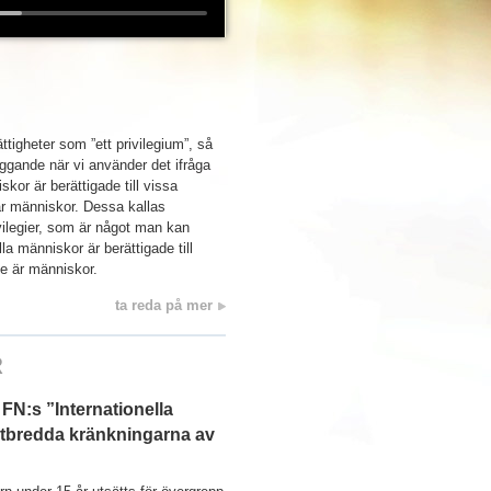
tigheter som ”ett privilegium”, så
ggande när vi använder det ifråga
skor är berättigade till vissa
e är människor. Dessa kallas
ivilegier, som är något man kan
a människor är berättigade till
 de är människor.
ta reda på mer
R
 FN:s ”Internationella
utbredda kränkningarna av