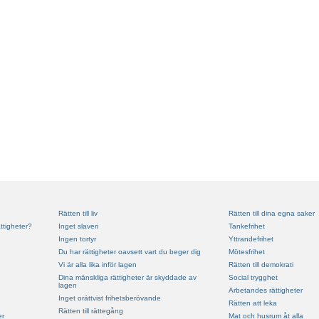
Rätten till liv
Rätten till dina egna saker
ttigheter?
Inget slaveri
Tankefrihet
Ingen tortyr
Yttrandefrihet
Du har rättigheter oavsett vart du beger dig
Mötesfrihet
Vi är alla lika inför lagen
Rätten till demokrati
Dina mänskliga rättigheter är skyddade av
Social trygghet
lagen
Arbetandes rättigheter
Inget orättvist frihetsberövande
Rätten att leka
Rätten till rättegång
er
Mat och husrum åt alla