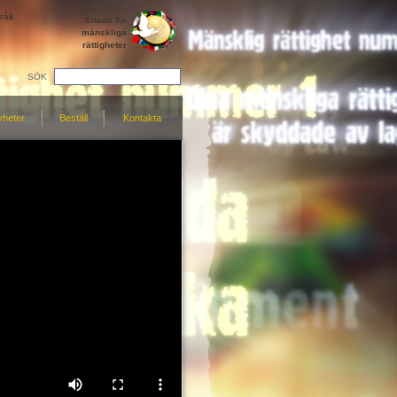
råk
Enade för
mänskliga
rättigheter
SÖK
yheter
Beställ
Kontakta