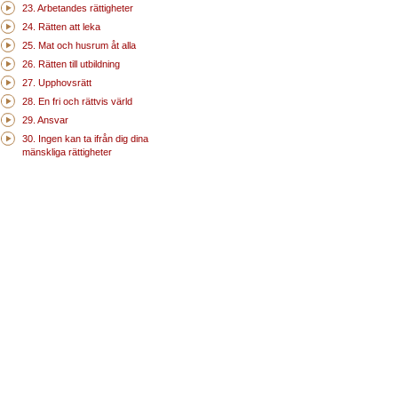
23. Arbetandes rättigheter
24. Rätten att leka
25. Mat och husrum åt alla
26. Rätten till utbildning
27. Upphovsrätt
28. En fri och rättvis värld
29. Ansvar
30. Ingen kan ta ifrån dig dina
mänskliga rättigheter