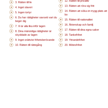
12. Rätten till privatliv
3. Rätten till liv
13. Rätten att röra sig fritt
4. Inget slaveri
14. Rätten att söka en trygg plats att
5. Ingen tortyr
bo
6. Du har rättigheter oavsett vart du
15. Rätten till nationalitet
beger dig
16. Äktenskap och familj
7. Vi är alla lika inför lagen
17. Rätten till dina egna saker
8. Dina mänskliga rättigheter är
skyddade av lagen
18. Tankefrihet
9. Inget orättvist frihetsberövande
19. Yttrandefrihet
10. Rätten till rättegång
20. Mötesfrihet