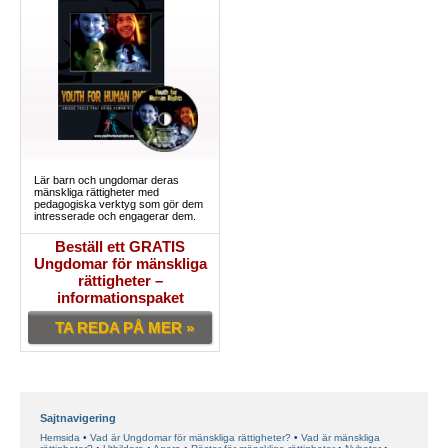
Lär barn och ungdomar deras
mänskliga rättigheter med
pedagogiska verktyg som gör dem
intresserade och engagerar dem.
Beställ ett GRATIS
Ungdomar för mänskliga
rättigheter –
informationspaket
TA REDA PÅ MER »
Sajtnavigering
Hemsida
Vad är Ungdomar för mänskliga rättigheter?
Vad är mänskliga