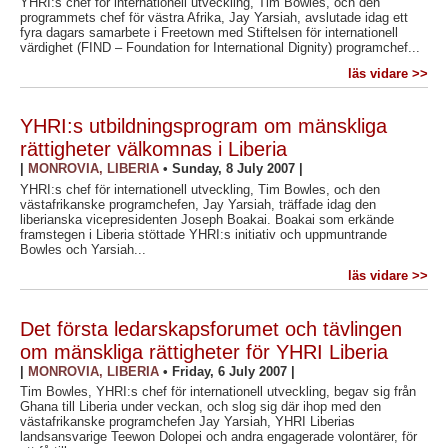
YHRI:s chef för internationell utveckling, Tim Bowles, och den
programmets chef för västra Afrika, Jay Yarsiah, avslutade idag ett
fyra dagars samarbete i Freetown med Stiftelsen för internationell
värdighet (FIND – Foundation for International Dignity) programchef...
läs vidare >>
YHRI:s utbildningsprogram om mänskliga
rättigheter välkomnas i Liberia
|
MONROVIA, LIBERIA
•
Sunday, 8 July 2007
|
YHRI:s chef för internationell utveckling, Tim Bowles, och den
västafrikanske programchefen, Jay Yarsiah, träffade idag den
liberianska vicepresidenten Joseph Boakai. Boakai som erkände
framstegen i Liberia stöttade YHRI:s initiativ och uppmuntrande
Bowles och Yarsiah...
läs vidare >>
Det första ledarskapsforumet och tävlingen
om mänskliga rättigheter för YHRI Liberia
|
MONROVIA, LIBERIA
•
Friday, 6 July 2007
|
Tim Bowles, YHRI:s chef för internationell utveckling, begav sig från
Ghana till Liberia under veckan, och slog sig där ihop med den
västafrikanske programchefen Jay Yarsiah, YHRI Liberias
landsansvarige Teewon Dolopei och andra engagerade volontärer, för