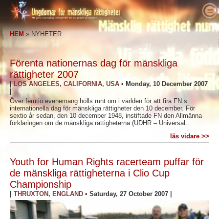
Om oss
HEM
»
NYHETER
Vad är mänskliga rättigheter
Vad är Ungdomar för mänskliga rättigheter?
Utbildare
Vårt syfte
Definition på mänskliga rättigheter
Förenta nationernas dag för mänskliga
Agera
Ungdomar för mänskliga rättigheter – historik
Bakgrunden till mänskliga rättigheter
Välkommen
rättigheter 2007
|
LOS ANGELES, CALIFORNIA, USA
•
Monday, 10 December 2007
Röster för mänskliga rättigheter
Chefpersonal
Den Allmänna förklaringen om de mänskliga
Information om undervisningspaket
Engagera dig
|
rättigheterna
Över femtio evenemang hölls runt om i världen för att fira FN:s
Nyheter
Rådgivande styrelse
Resultat från utbildare
Namninsamling
Förkämpar för mänskliga rättigheter
internationella dag för mänskliga rättigheter den 10 december. För
sextio år sedan, den 10 december 1948, instiftade FN den Allmänna
Beställ
YHRI:s samarbetspartners
Kursplan för mänskliga rättigheter
Medlemskap och donationer
Människorättsorganisationer
förklaringen om de mänskliga rättigheterna (UDHR – Universal...
Kontakta
läs vidare >>
Kungörelser och erkännanden
Program för utbildare
Grupper
Kränkningar av mänskliga rättigheter
Bekräftelser
Programmets implementering
Tävlingar
Youth for Human Rights racerteam puffar för
de mänskliga rättigheterna i Clio Cup
Championship
|
THRUXTON, ENGLAND
•
Saturday, 27 October 2007
|