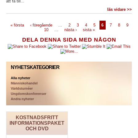
att få till...
läs vidare >>
« första
‹ föregående
…
2
3
4
5
6
7
8
9
10
…
nästa ›
sista »
DELA DENNA SIDA MED NÅGON
NYHETSKATEGORIER
Alla nyheter
Människohandel
Världsturnéer
Ungdomskonferenser
Andra nyheter
KOSTNADSFRITT
INFORMATIONSPAKET
OCH DVD