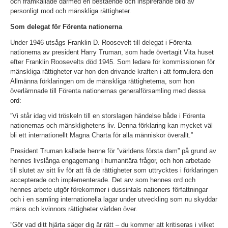
och framkallade därmed en bestående och inspirerande bild av
personligt mod och mänskliga rättigheter.
Som delegat för Förenta nationerna
Under 1946 utsågs Franklin D. Roosevelt till delegat i Förenta
nationerna av president Harry Truman, som hade övertagit Vita huset
efter Franklin Roosevelts död 1945. Som ledare för kommissionen för
mänskliga rättigheter var hon den drivande kraften i att formulera den
Allmänna förklaringen om de mänskliga rättigheterna, som hon
överlämnade till Förenta nationernas generalförsamling med dessa
ord:
”Vi står idag vid tröskeln till en storslagen händelse både i Förenta
nationernas och mänsklighetens liv. Denna förklaring kan mycket väl
bli ett internationellt Magna Charta för alla människor överallt.”
President Truman kallade henne för ”världens första dam” på grund av
hennes livslånga engagemang i humanitära frågor, och hon arbetade
till slutet av sitt liv för att få de rättigheter som uttrycktes i förklaringen
accepterade och implementerade. Det arv som hennes ord och
hennes arbete utgör förekommer i dussintals nationers författningar
och i en samling internationella lagar under utveckling som nu skyddar
mäns och kvinnors rättigheter världen över.
”Gör vad ditt hjärta säger dig är rätt – du kommer att kritiseras i vilket