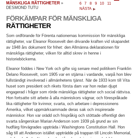
MÄNSKLIGA RÄTTIGHETER
»
6
7
8
9
10
11
DESMOND TUTU
NÄSTA
FÖRKÄMPAR FÖR MÄNSKLIGA
RÄTTIGHETER
Som ordförande för Förenta nationernas kommission för mänskliga
rättigheter, var Eleanor Roosevelt den drivande kraften vid skapandet
av 1948 års dokument för frihet: den Allmänna deklarationen för
mänskliga rättigheter, vilken för alltid skrev in henne i
historieböckerna.
Eleanor föddes i New York och gifte sig senare med politikern Franklin
Delano Roosevelt, som 1905 var en stjärna i vardande, varpå hon blev
fullständigt involverad i allmänhetens tjänst. När de 1933 kom till Vita
huset som president och rikets första dam var hon redan djupt
engagerad i frågor som rörde mänskliga rättigheter och social rättvisa.
Hon fortsatte sitt arbete å alla människors vägnar, och förespråkade
lika rättigheter för kvinnor, svarta, och arbetare i depressionens
Amerika, vilket uppmärksammade deras sak och inspirerade
människor. Hon var orädd och frispråkig och stöttade offentligt den
svarta sångerskan Marian Anderson som 1939 på grund av sin
hudfärg förvägrades uppträda i Washingtons Constitution Hall. Hon
såg till att Anderson istället uppträdde på trappan till Lincoln Memorial,