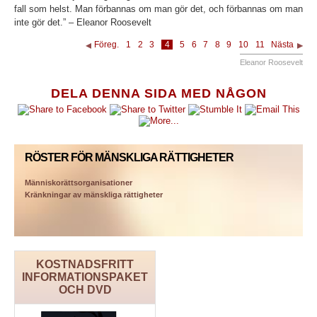
fall som helst. Man förbannas om man gör det, och förbannas om man
inte gör det.”
– Eleanor Roosevelt
Föreg.
1
2
3
4
5
6
7
8
9
10
11
Nästa
Eleanor Roosevelt
DELA DENNA SIDA MED NÅGON
RÖSTER FÖR MÄNSKLIGA RÄTTIGHETER
Människorättsorganisationer
Kränkningar av mänskliga rättigheter
KOSTNADSFRITT
INFORMATIONSPAKET
OCH DVD