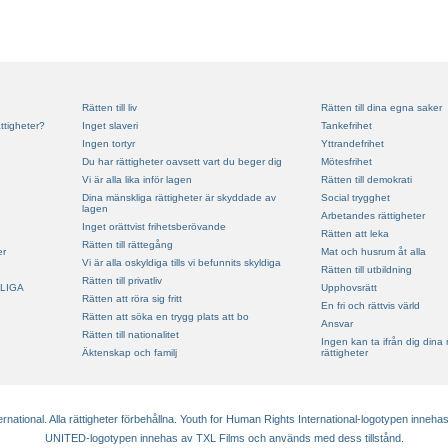
Rätten till liv
Rätten till dina egna saker
ttigheter?
Inget slaveri
Tankefrihet
Ingen tortyr
Yttrandefrihet
Du har rättigheter oavsett vart du beger dig
Mötesfrihet
Vi är alla lika inför lagen
Rätten till demokrati
Dina mänskliga rättigheter är skyddade av
Social trygghet
lagen
Arbetandes rättigheter
Inget orättvist frihetsberövande
Rätten att leka
Rätten till rättegång
er
Mat och husrum åt alla
Vi är alla oskyldiga tills vi befunnits skyldiga
Rätten till utbildning
Rätten till privatliv
LIGA
Upphovsrätt
Rätten att röra sig fritt
En fri och rättvis värld
Rätten att söka en trygg plats att bo
Ansvar
Rätten till nationalitet
Ingen kan ta ifrån dig dina
Äktenskap och familj
rättigheter
ational. Alla rättigheter förbehållna. Youth for Human Rights International-logotypen innehas
UNITED-logotypen innehas av TXL Films och används med dess tillstånd.