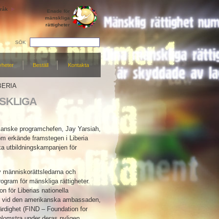
råk
Enade för
mänskliga
rättigheter
SÖK
yheter
Beställ
Kontakta
BERIA
SKLIGA
ikanske programchefen, Jay Yarsiah,
om erkände framstegen i Liberia
ka utbildningskampanjen för
v människorättsledarna och
gram för mänskliga rättigheter.
 för Liberias nationella
er vid den amerikanska ambassaden,
ärdighet (FIND – Foundation for
 blomstra under deras nyligen