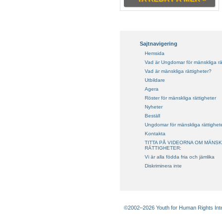
Sajtnavigering
Hemsida
Vad är Ungdomar för mänskliga rä
Vad är mänskliga rättigheter?
Utbildare
Agera
Röster för mänskliga rättigheter
Nyheter
Beställ
Ungdomar för mänskliga rättighet
Kontakta
TITTA PÅ VIDEORNA OM MÄNSK
RÄTTIGHETER:
Vi är alla födda fria och jämlika
Diskriminera inte
©2002–2026 Youth for Human Rights Intern