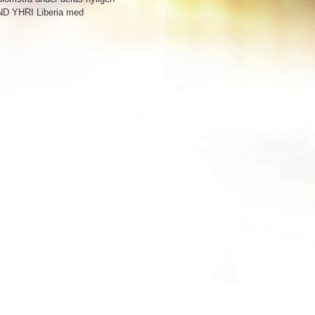
ND YHRI Liberia med