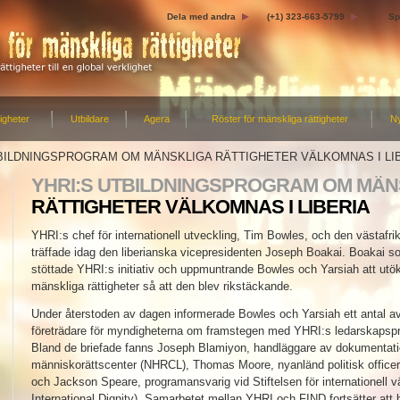
Dela med andra
(+1) 323-663-5799
Sp
igheter
Utbildare
Agera
Röster för mänskliga rättigheter
N
TBILDNINGSPROGRAM OM MÄNSKLIGA RÄTTIGHETER VÄLKOMNAS I LI
YHRI:S UTBILDNINGSPROGRAM OM MÄN
RÄTTIGHETER VÄLKOMNAS I LIBERIA
YHRI:s chef för internationell utveckling, Tim Bowles, och den västafr
träffade idag den liberianska vicepresidenten Joseph Boakai. Boakai s
stöttade YHRI:s initiativ och uppmuntrande Bowles och Yarsiah att utö
mänskliga rättigheter så att den blev rikstäckande.
Under återstoden av dagen informerade Bowles och Yarsiah ett antal a
företrädare för myndigheterna om framstegen med YHRI:s ledarskapspro
Bland de briefade fanns Joseph Blamiyon, handläggare av dokumentation
människorättscenter (NHRCL), Thomas Moore, nyanländ politisk offic
och Jackson Speare, programansvarig vid Stiftelsen för internationell v
International Dignity). Samarbetet mellan YHRI och FIND fortsätter att