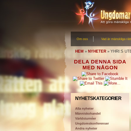
Om oss
Vad är mänskliga rätt
HEM
»
NYHETER
»
YHRI:S U
DELA DENNA SIDA
MED NÅGON
NYHETSKATEGORIER
Alla nyheter
Människohandel
Världsturnéer
Ungdomskonferenser
Andra nyheter